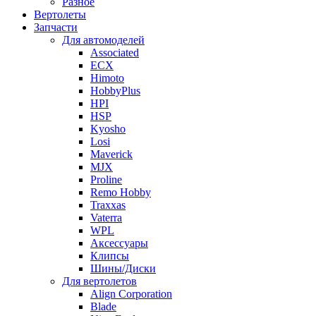
Разное
Вертолеты
Запчасти
Для автомоделей
Associated
ECX
Himoto
HobbyPlus
HPI
HSP
Kyosho
Losi
Maverick
MJX
Proline
Remo Hobby
Traxxas
Vaterra
WPL
Аксессуары
Клипсы
Шины/Диски
Для вертолетов
Align Corporation
Blade