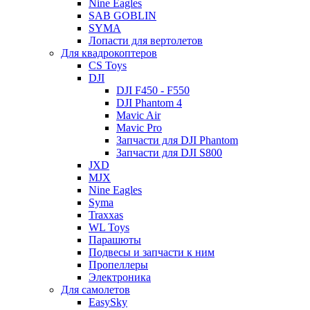
Nine Eagles
SAB GOBLIN
SYMA
Лопасти для вертолетов
Для квадрокоптеров
CS Toys
DJI
DJI F450 - F550
DJI Phantom 4
Mavic Air
Mavic Pro
Запчасти для DJI Phantom
Запчасти для DJI S800
JXD
MJX
Nine Eagles
Syma
Traxxas
WL Toys
Парашюты
Подвесы и запчасти к ним
Пропеллеры
Электроника
Для самолетов
EasySky