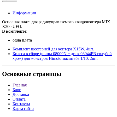
Информация
Основная плата для радиоуправляемого квадрокоптера MJX
Х200 UFO.
В комплекте:
одна плата
Комплект шестерней для коптера X15W, 4шт.
Колеса в сборе (шины 08009N + диск 08044PB голубой
хром) для монстров Himoto масштаба 1/10, 2шт.
Основные
страницы
Главная
Блог
Доставка
Оплата
Контакты
Карта сайта