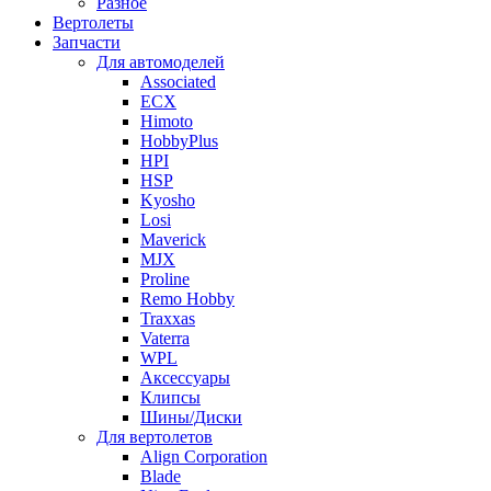
Разное
Вертолеты
Запчасти
Для автомоделей
Associated
ECX
Himoto
HobbyPlus
HPI
HSP
Kyosho
Losi
Maverick
MJX
Proline
Remo Hobby
Traxxas
Vaterra
WPL
Аксессуары
Клипсы
Шины/Диски
Для вертолетов
Align Corporation
Blade