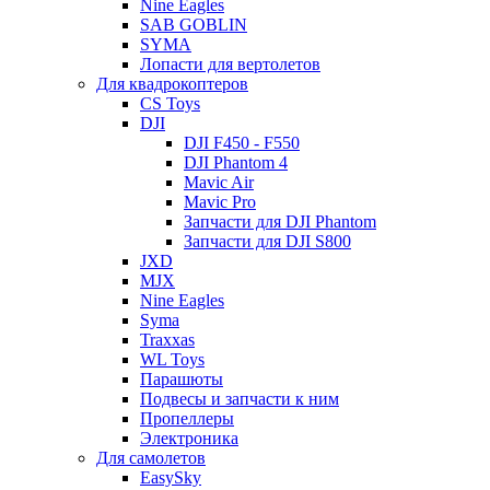
Nine Eagles
SAB GOBLIN
SYMA
Лопасти для вертолетов
Для квадрокоптеров
CS Toys
DJI
DJI F450 - F550
DJI Phantom 4
Mavic Air
Mavic Pro
Запчасти для DJI Phantom
Запчасти для DJI S800
JXD
MJX
Nine Eagles
Syma
Traxxas
WL Toys
Парашюты
Подвесы и запчасти к ним
Пропеллеры
Электроника
Для самолетов
EasySky