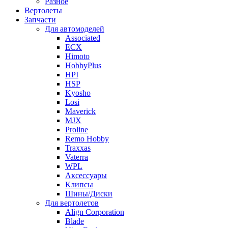
Разное
Вертолеты
Запчасти
Для автомоделей
Associated
ECX
Himoto
HobbyPlus
HPI
HSP
Kyosho
Losi
Maverick
MJX
Proline
Remo Hobby
Traxxas
Vaterra
WPL
Аксессуары
Клипсы
Шины/Диски
Для вертолетов
Align Corporation
Blade