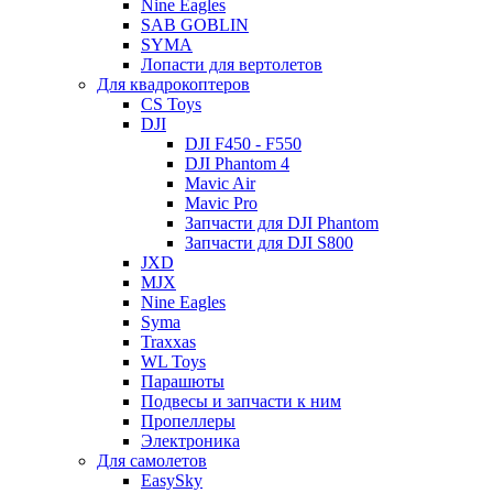
Nine Eagles
SAB GOBLIN
SYMA
Лопасти для вертолетов
Для квадрокоптеров
CS Toys
DJI
DJI F450 - F550
DJI Phantom 4
Mavic Air
Mavic Pro
Запчасти для DJI Phantom
Запчасти для DJI S800
JXD
MJX
Nine Eagles
Syma
Traxxas
WL Toys
Парашюты
Подвесы и запчасти к ним
Пропеллеры
Электроника
Для самолетов
EasySky