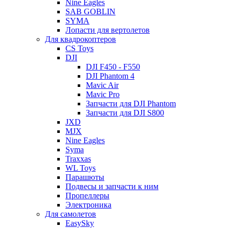
Nine Eagles
SAB GOBLIN
SYMA
Лопасти для вертолетов
Для квадрокоптеров
CS Toys
DJI
DJI F450 - F550
DJI Phantom 4
Mavic Air
Mavic Pro
Запчасти для DJI Phantom
Запчасти для DJI S800
JXD
MJX
Nine Eagles
Syma
Traxxas
WL Toys
Парашюты
Подвесы и запчасти к ним
Пропеллеры
Электроника
Для самолетов
EasySky