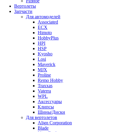
Разное
Вертолеты
Запчасти
Для автомоделей
Associated
ECX
Himoto
HobbyPlus
HPI
HSP
Kyosho
Losi
Maverick
MJX
Proline
Remo Hobby
Traxxas
Vaterra
WPL
Аксессуары
Клипсы
Шины/Диски
Для вертолетов
Align Corporation
Blade