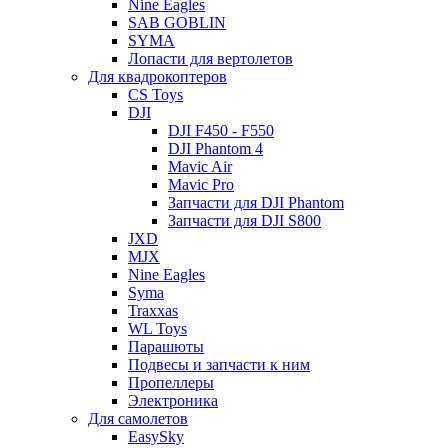
Nine Eagles
SAB GOBLIN
SYMA
Лопасти для вертолетов
Для квадрокоптеров
CS Toys
DJI
DJI F450 - F550
DJI Phantom 4
Mavic Air
Mavic Pro
Запчасти для DJI Phantom
Запчасти для DJI S800
JXD
MJX
Nine Eagles
Syma
Traxxas
WL Toys
Парашюты
Подвесы и запчасти к ним
Пропеллеры
Электроника
Для самолетов
EasySky