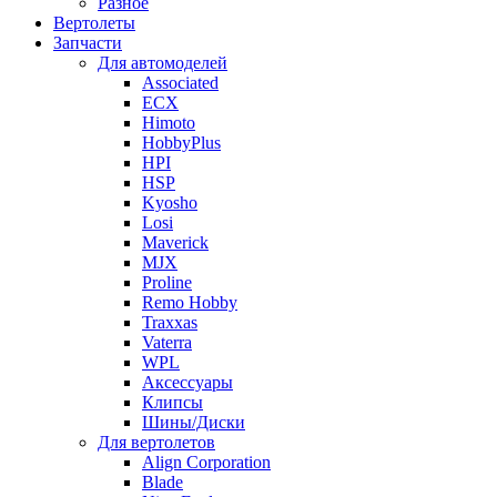
Разное
Вертолеты
Запчасти
Для автомоделей
Associated
ECX
Himoto
HobbyPlus
HPI
HSP
Kyosho
Losi
Maverick
MJX
Proline
Remo Hobby
Traxxas
Vaterra
WPL
Аксессуары
Клипсы
Шины/Диски
Для вертолетов
Align Corporation
Blade