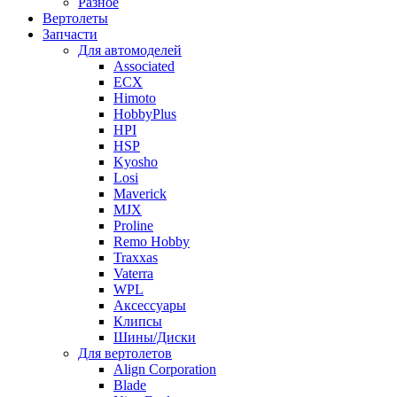
Разное
Вертолеты
Запчасти
Для автомоделей
Associated
ECX
Himoto
HobbyPlus
HPI
HSP
Kyosho
Losi
Maverick
MJX
Proline
Remo Hobby
Traxxas
Vaterra
WPL
Аксессуары
Клипсы
Шины/Диски
Для вертолетов
Align Corporation
Blade