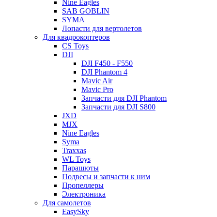
Nine Eagles
SAB GOBLIN
SYMA
Лопасти для вертолетов
Для квадрокоптеров
CS Toys
DJI
DJI F450 - F550
DJI Phantom 4
Mavic Air
Mavic Pro
Запчасти для DJI Phantom
Запчасти для DJI S800
JXD
MJX
Nine Eagles
Syma
Traxxas
WL Toys
Парашюты
Подвесы и запчасти к ним
Пропеллеры
Электроника
Для самолетов
EasySky