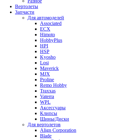
Разное
Вертолеты
Запчасти
Для автомоделей
Associated
ECX
Himoto
HobbyPlus
HPI
HSP
Kyosho
Losi
Maverick
MJX
Proline
Remo Hobby
Traxxas
Vaterra
WPL
Аксессуары
Клипсы
Шины/Диски
Для вертолетов
Align Corporation
Blade