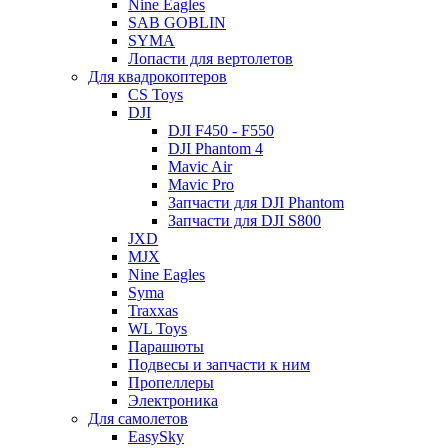
Nine Eagles
SAB GOBLIN
SYMA
Лопасти для вертолетов
Для квадрокоптеров
CS Toys
DJI
DJI F450 - F550
DJI Phantom 4
Mavic Air
Mavic Pro
Запчасти для DJI Phantom
Запчасти для DJI S800
JXD
MJX
Nine Eagles
Syma
Traxxas
WL Toys
Парашюты
Подвесы и запчасти к ним
Пропеллеры
Электроника
Для самолетов
EasySky