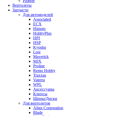
Разное
Вертолеты
Запчасти
Для автомоделей
Associated
ECX
Himoto
HobbyPlus
HPI
HSP
Kyosho
Losi
Maverick
MJX
Proline
Remo Hobby
Traxxas
Vaterra
WPL
Аксессуары
Клипсы
Шины/Диски
Для вертолетов
Align Corporation
Blade