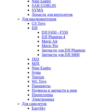
Nine Eagles
SAB GOBLIN
SYMA
Лопасти для вертолетов
Для квадрокоптеров
CS Toys
DJI
DJI F450 - F550
DJI Phantom 4
Mavic Air
Mavic Pro
Запчасти для DJI Phantom
Запчасти для DJI S800
JXD
MJX
Nine Eagles
Syma
Traxxas
WL Toys
Парашюты
Подвесы и запчасти к ним
Пропеллеры
Электроника
Для самолетов
EasySky