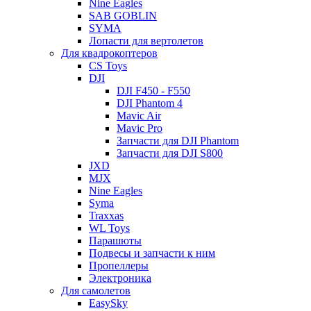
Nine Eagles
SAB GOBLIN
SYMA
Лопасти для вертолетов
Для квадрокоптеров
CS Toys
DJI
DJI F450 - F550
DJI Phantom 4
Mavic Air
Mavic Pro
Запчасти для DJI Phantom
Запчасти для DJI S800
JXD
MJX
Nine Eagles
Syma
Traxxas
WL Toys
Парашюты
Подвесы и запчасти к ним
Пропеллеры
Электроника
Для самолетов
EasySky