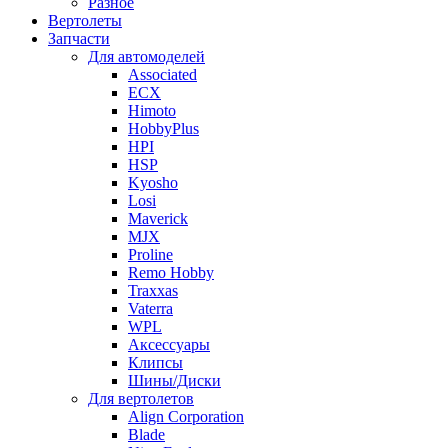
Разное
Вертолеты
Запчасти
Для автомоделей
Associated
ECX
Himoto
HobbyPlus
HPI
HSP
Kyosho
Losi
Maverick
MJX
Proline
Remo Hobby
Traxxas
Vaterra
WPL
Аксессуары
Клипсы
Шины/Диски
Для вертолетов
Align Corporation
Blade