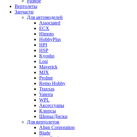
Разное
Вертолеты
Запчасти
Для автомоделей
Associated
ECX
Himoto
HobbyPlus
HPI
HSP
Kyosho
Losi
Maverick
MJX
Proline
Remo Hobby
Traxxas
Vaterra
WPL
Аксессуары
Клипсы
Шины/Диски
Для вертолетов
Align Corporation
Blade