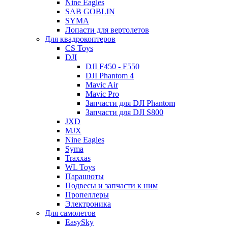
Nine Eagles
SAB GOBLIN
SYMA
Лопасти для вертолетов
Для квадрокоптеров
CS Toys
DJI
DJI F450 - F550
DJI Phantom 4
Mavic Air
Mavic Pro
Запчасти для DJI Phantom
Запчасти для DJI S800
JXD
MJX
Nine Eagles
Syma
Traxxas
WL Toys
Парашюты
Подвесы и запчасти к ним
Пропеллеры
Электроника
Для самолетов
EasySky