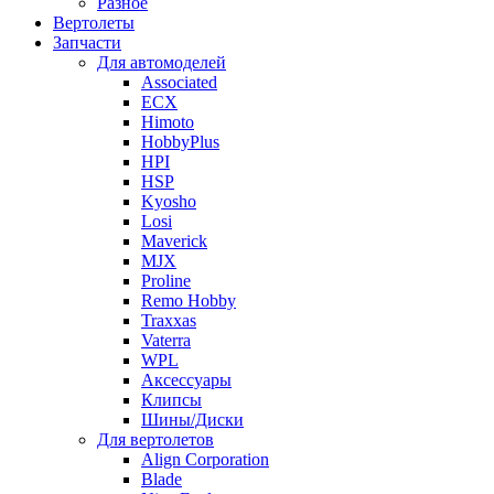
Разное
Вертолеты
Запчасти
Для автомоделей
Associated
ECX
Himoto
HobbyPlus
HPI
HSP
Kyosho
Losi
Maverick
MJX
Proline
Remo Hobby
Traxxas
Vaterra
WPL
Аксессуары
Клипсы
Шины/Диски
Для вертолетов
Align Corporation
Blade