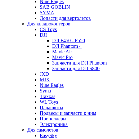
Nine Eagles
SAB GOBLIN
SYMA
Лопасти для вертолетов
Для квадрокоптеров
CS Toys
DJI
DJI F450 - F550
DJI Phantom 4
Mavic Air
Mavic Pro
Запчасти для DJI Phantom
Запчасти для DJI S800
JXD
MJX
Nine Eagles
Syma
Traxxas
WL Toys
Парашюты
Подвесы и запчасти к ним
Пропеллеры
Электроника
Для самолетов
EasySky