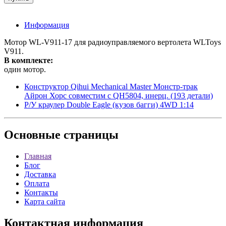
Информация
Мотор WL-V911-17 для радиоуправляемого вертолета WLToys
V911.
В комплекте:
один мотор.
Конструктор Qihui Mechanical Master Монстр-трак
Айрон Хорс совместим с QH5804, инерц. (193 детали)
Р/У краулер Double Eagle (кузов багги) 4WD 1:14
Основные
страницы
Главная
Блог
Доставка
Оплата
Контакты
Карта сайта
Контактная
информация