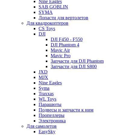
Nine Eagles
SAB GOBLIN
SYMA
Лопасти для вертолетов
Для квадрокоптеров
CS Toys
DJI
DJI F450 - F550
DJI Phantom 4
Mavic Air
Mavic Pro
Запчасти для DJI Phantom
Запчасти для DJI S800
JXD
MJX
Nine Eagles
Syma
Traxxas
WL Toys
Парашюты
Подвесы и запчасти к ним
Пропеллеры
Электроника
Для самолетов
EasySky