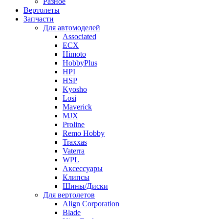
Разное
Вертолеты
Запчасти
Для автомоделей
Associated
ECX
Himoto
HobbyPlus
HPI
HSP
Kyosho
Losi
Maverick
MJX
Proline
Remo Hobby
Traxxas
Vaterra
WPL
Аксессуары
Клипсы
Шины/Диски
Для вертолетов
Align Corporation
Blade