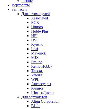
Разное
Вертолеты
Запчасти
Для автомоделей
Associated
ECX
Himoto
HobbyPlus
HPI
HSP
Kyosho
Losi
Maverick
MJX
Proline
Remo Hobby
Traxxas
Vaterra
WPL
Аксессуары
Клипсы
Шины/Диски
Для вертолетов
Align Corporation
Blade