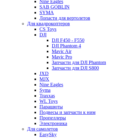
Nine Eagles
SAB GOBLIN
SYMA
Лопасти для вертолетов
Для квадрокоптеров
CS Toys
DJI
DJI F450 - F550
DJI Phantom 4
Mavic Air
Mavic Pro
Запчасти для DJI Phantom
Запчасти для DJI S800
JXD
MJX
Nine Eagles
Syma
Traxxas
WL Toys
Парашюты
Подвесы и запчасти к ним
Пропеллеры
Электроника
Для самолетов
EasySky