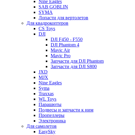
Nine Eagles
SAB GOBLIN
SYMA
Лопасти для вертолетов
Для квадрокоптеров
CS Toys
DJI
DJI F450 - F550
DJI Phantom 4
Mavic Air
Mavic Pro
Запчасти для DJI Phantom
Запчасти для DJI S800
JXD
MJX
Nine Eagles
Syma
Traxxas
WL Toys
Парашюты
Подвесы и запчасти к ним
Пропеллеры
Электроника
Для самолетов
EasySky