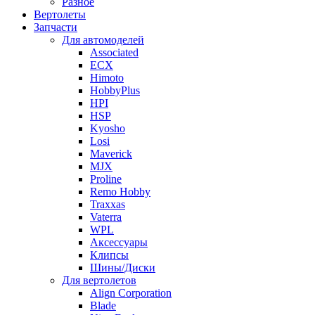
Разное
Вертолеты
Запчасти
Для автомоделей
Associated
ECX
Himoto
HobbyPlus
HPI
HSP
Kyosho
Losi
Maverick
MJX
Proline
Remo Hobby
Traxxas
Vaterra
WPL
Аксессуары
Клипсы
Шины/Диски
Для вертолетов
Align Corporation
Blade