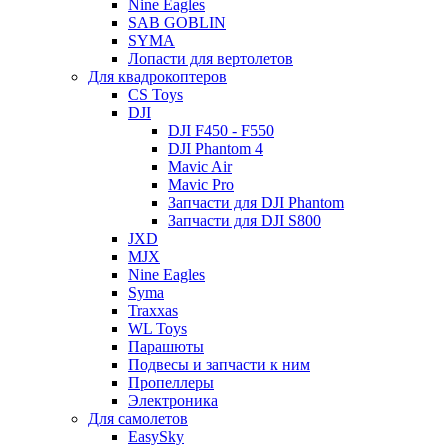
Nine Eagles
SAB GOBLIN
SYMA
Лопасти для вертолетов
Для квадрокоптеров
CS Toys
DJI
DJI F450 - F550
DJI Phantom 4
Mavic Air
Mavic Pro
Запчасти для DJI Phantom
Запчасти для DJI S800
JXD
MJX
Nine Eagles
Syma
Traxxas
WL Toys
Парашюты
Подвесы и запчасти к ним
Пропеллеры
Электроника
Для самолетов
EasySky