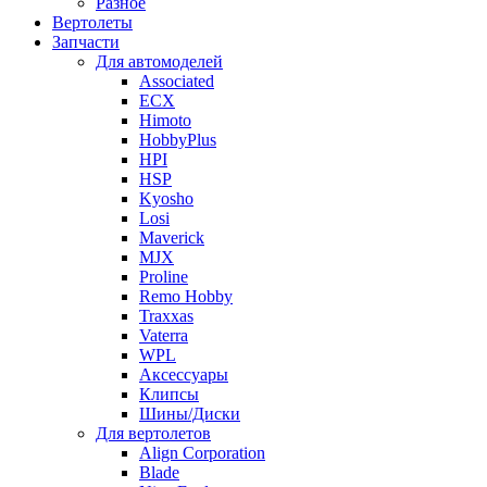
Разное
Вертолеты
Запчасти
Для автомоделей
Associated
ECX
Himoto
HobbyPlus
HPI
HSP
Kyosho
Losi
Maverick
MJX
Proline
Remo Hobby
Traxxas
Vaterra
WPL
Аксессуары
Клипсы
Шины/Диски
Для вертолетов
Align Corporation
Blade