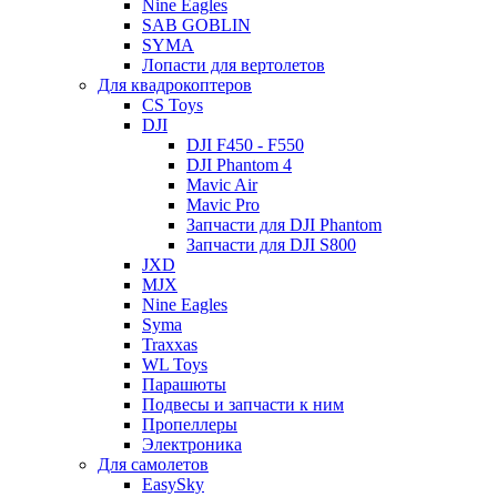
Nine Eagles
SAB GOBLIN
SYMA
Лопасти для вертолетов
Для квадрокоптеров
CS Toys
DJI
DJI F450 - F550
DJI Phantom 4
Mavic Air
Mavic Pro
Запчасти для DJI Phantom
Запчасти для DJI S800
JXD
MJX
Nine Eagles
Syma
Traxxas
WL Toys
Парашюты
Подвесы и запчасти к ним
Пропеллеры
Электроника
Для самолетов
EasySky