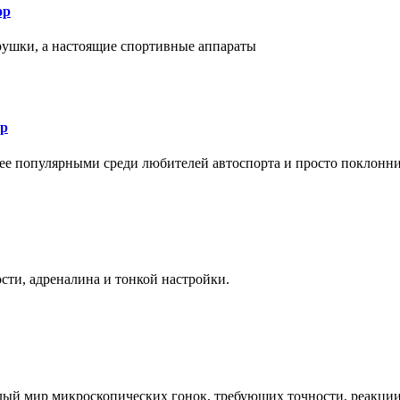
ор
рушки, а настоящие спортивные аппараты
ор
лее популярными среди любителей автоспорта и просто поклонн
ти, адреналина и тонкой настройки.
елый мир микроскопических гонок, требующих точности, реакци