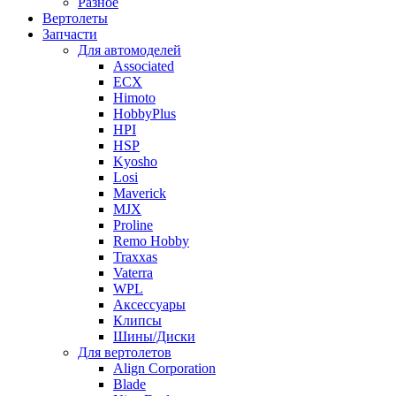
Разное
Вертолеты
Запчасти
Для автомоделей
Associated
ECX
Himoto
HobbyPlus
HPI
HSP
Kyosho
Losi
Maverick
MJX
Proline
Remo Hobby
Traxxas
Vaterra
WPL
Аксессуары
Клипсы
Шины/Диски
Для вертолетов
Align Corporation
Blade