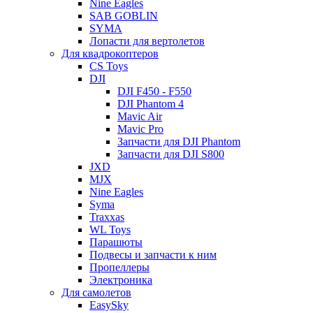
Nine Eagles
SAB GOBLIN
SYMA
Лопасти для вертолетов
Для квадрокоптеров
CS Toys
DJI
DJI F450 - F550
DJI Phantom 4
Mavic Air
Mavic Pro
Запчасти для DJI Phantom
Запчасти для DJI S800
JXD
MJX
Nine Eagles
Syma
Traxxas
WL Toys
Парашюты
Подвесы и запчасти к ним
Пропеллеры
Электроника
Для самолетов
EasySky