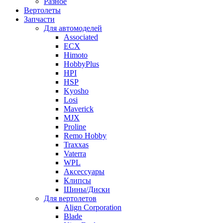
Разное
Вертолеты
Запчасти
Для автомоделей
Associated
ECX
Himoto
HobbyPlus
HPI
HSP
Kyosho
Losi
Maverick
MJX
Proline
Remo Hobby
Traxxas
Vaterra
WPL
Аксессуары
Клипсы
Шины/Диски
Для вертолетов
Align Corporation
Blade