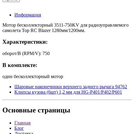
Информация
Мотор бесколлекторный 3511-750KV для радиоуправляемого
самолета Top RC Blazer 1280мм/1200мм.
Характеристики:
оборот/В (RPM/V): 750
В комплекте:
один бесколлекторный мотор
Шаровые наконечники верхнего заднего рычага 94762
Клипсы кузова (6шт) 1,2 мм для HG-P401/P402/P601
Основные
страницы
Главная
Блог
Доставка