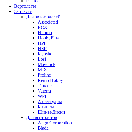
Разное
Вертолеты
Запчасти
Для автомоделей
Associated
ECX
Himoto
HobbyPlus
HPI
HSP
Kyosho
Losi
Maverick
MJX
Proline
Remo Hobby
Traxxas
Vaterra
WPL
Аксессуары
Клипсы
Шины/Диски
Для вертолетов
Align Corporation
Blade