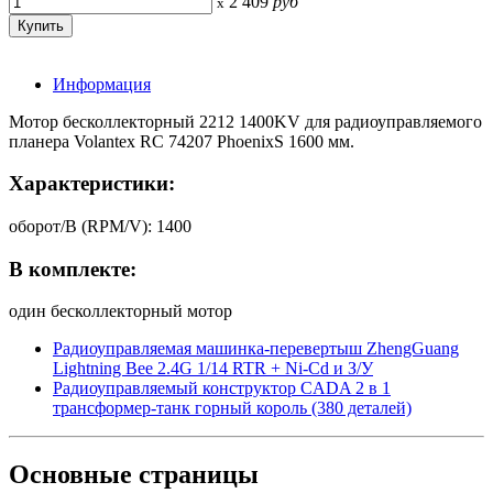
2 409
руб
x
Информация
Мотор бесколлекторный 2212 1400KV для радиоуправляемого
планера Volantex RC 74207 PhoenixS 1600 мм.
Характеристики:
оборот/В (RPM/V): 1400
В комплекте:
один бесколлекторный мотор
Радиоуправляемая машинка-перевертыш ZhengGuang
Lightning Bee 2.4G 1/14 RTR + Ni-Cd и З/У
Радиоуправляемый конструктор CADA 2 в 1
трансформер-танк горный король (380 деталей)
Основные
страницы