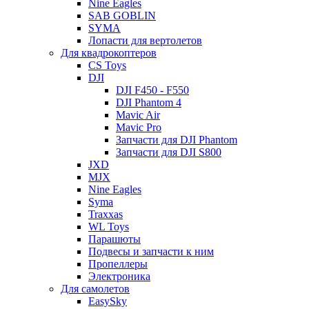
Nine Eagles
SAB GOBLIN
SYMA
Лопасти для вертолетов
Для квадрокоптеров
CS Toys
DJI
DJI F450 - F550
DJI Phantom 4
Mavic Air
Mavic Pro
Запчасти для DJI Phantom
Запчасти для DJI S800
JXD
MJX
Nine Eagles
Syma
Traxxas
WL Toys
Парашюты
Подвесы и запчасти к ним
Пропеллеры
Электроника
Для самолетов
EasySky