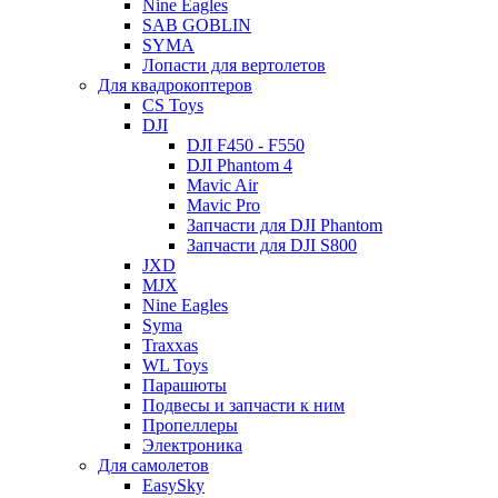
Nine Eagles
SAB GOBLIN
SYMA
Лопасти для вертолетов
Для квадрокоптеров
CS Toys
DJI
DJI F450 - F550
DJI Phantom 4
Mavic Air
Mavic Pro
Запчасти для DJI Phantom
Запчасти для DJI S800
JXD
MJX
Nine Eagles
Syma
Traxxas
WL Toys
Парашюты
Подвесы и запчасти к ним
Пропеллеры
Электроника
Для самолетов
EasySky