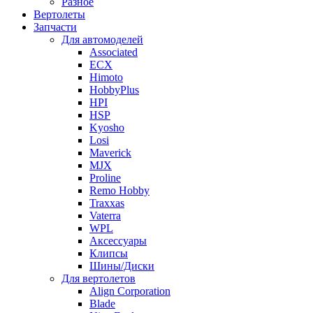
Разное
Вертолеты
Запчасти
Для автомоделей
Associated
ECX
Himoto
HobbyPlus
HPI
HSP
Kyosho
Losi
Maverick
MJX
Proline
Remo Hobby
Traxxas
Vaterra
WPL
Аксессуары
Клипсы
Шины/Диски
Для вертолетов
Align Corporation
Blade