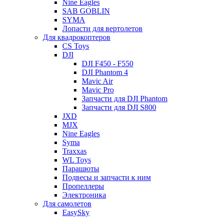
Nine Eagles
SAB GOBLIN
SYMA
Лопасти для вертолетов
Для квадрокоптеров
CS Toys
DJI
DJI F450 - F550
DJI Phantom 4
Mavic Air
Mavic Pro
Запчасти для DJI Phantom
Запчасти для DJI S800
JXD
MJX
Nine Eagles
Syma
Traxxas
WL Toys
Парашюты
Подвесы и запчасти к ним
Пропеллеры
Электроника
Для самолетов
EasySky