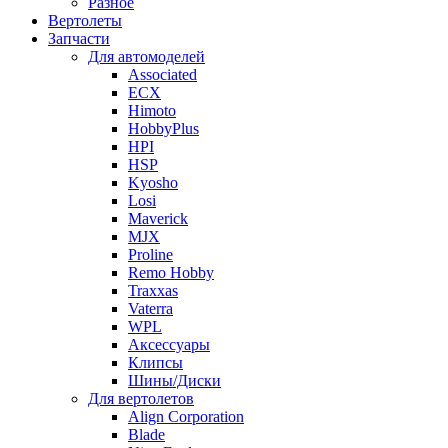
Разное
Вертолеты
Запчасти
Для автомоделей
Associated
ECX
Himoto
HobbyPlus
HPI
HSP
Kyosho
Losi
Maverick
MJX
Proline
Remo Hobby
Traxxas
Vaterra
WPL
Аксессуары
Клипсы
Шины/Диски
Для вертолетов
Align Corporation
Blade