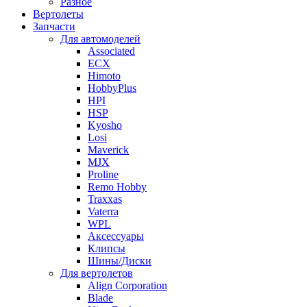
Разное
Вертолеты
Запчасти
Для автомоделей
Associated
ECX
Himoto
HobbyPlus
HPI
HSP
Kyosho
Losi
Maverick
MJX
Proline
Remo Hobby
Traxxas
Vaterra
WPL
Аксессуары
Клипсы
Шины/Диски
Для вертолетов
Align Corporation
Blade