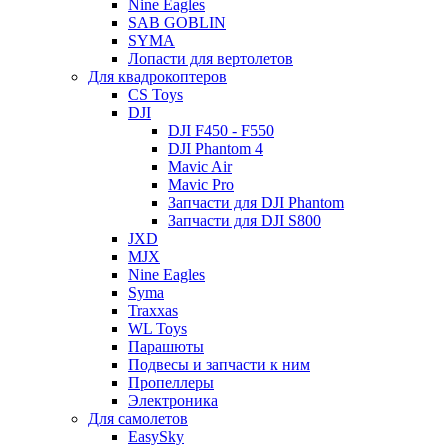
Nine Eagles
SAB GOBLIN
SYMA
Лопасти для вертолетов
Для квадрокоптеров
CS Toys
DJI
DJI F450 - F550
DJI Phantom 4
Mavic Air
Mavic Pro
Запчасти для DJI Phantom
Запчасти для DJI S800
JXD
MJX
Nine Eagles
Syma
Traxxas
WL Toys
Парашюты
Подвесы и запчасти к ним
Пропеллеры
Электроника
Для самолетов
EasySky