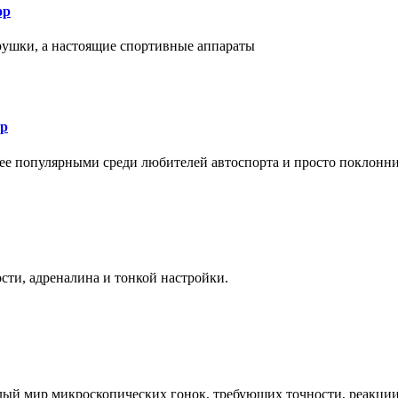
ор
рушки, а настоящие спортивные аппараты
ор
лее популярными среди любителей автоспорта и просто поклонн
ти, адреналина и тонкой настройки.
елый мир микроскопических гонок, требующих точности, реакци