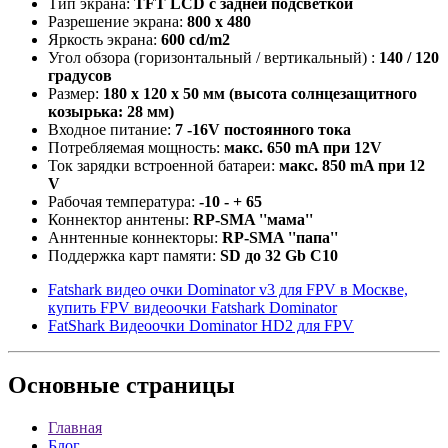
Тип экрана:
TFT LCD с задней подсветкой
Разрешение экрана:
800 х 480
Яркость экрана:
600 cd/m2
Угол обзора (горизонтальный / вертикальный) :
140 / 120
градусов
Размер:
180 x 120 x 50 мм (высота солнцезащитного
козырька: 28 мм)
Входное питание:
7 -16V постоянного тока
Потребляемая мощность:
макс. 650 mA при 12V
Ток зарядки встроенной батареи:
макс. 850 mA при 12
V
Рабочая температура:
-10 - + 65
Коннектор аннтены:
RP-SMA ''мама''
Аннтенные коннекторы:
RP-SMA ''папа''
Поддержка карт памяти:
SD до 32 Gb C10
Fatshark видео очки Dominator v3 для FPV в Москве,
купить FPV видеоочки Fatshark Dominator
FatShark Видеоочки Dominator HD2 для FPV
Основные
страницы
Главная
Блог