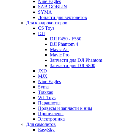
Nine Eagles
SAB GOBLIN
SYMA
Лопасти для вертолетов
Для квадрокоптеров
CS Toys
DJI
DJI F450 - F550
DJI Phantom 4
Mavic Air
Mavic Pro
Запчасти для DJI Phantom
Запчасти для DJI S800
JXD
MJX
Nine Eagles
Syma
Traxxas
WL Toys
Парашюты
Подвесы и запчасти к ним
Пропеллеры
Электроника
Для самолетов
EasySky