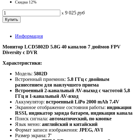
Скидка 12%
9 025
руб
x
Информация
Монитор LCD5802D 5.8G 40 каналов 7 дюймов FPV
Diversity с DVR
Характеристики:
Модель:
5802D
Встроенный приемник:
5.8 ГГц с двойным
разнесением для наилучшего приема
Встроенный 2-канальный AV-выход с частотой 5,8
ГГц и 1-канальный AV-вход
Аккумулятор:
встроенный LiPo 2000 mAh 7.4V
Экранное отображение состояния работы:
индикация
RSSI, индикатор заряда батареи, индикация канала
Поиск сигнала:
автоматический, по кнопке
Язык меню:
английский и китайский
Формат записи изображения:
JPEG, AVI
Размер экрана:
7'