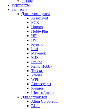
Разное
Вертолеты
Запчасти
Для автомоделей
Associated
ECX
Himoto
HobbyPlus
HPI
HSP
Kyosho
Losi
Maverick
MJX
Proline
Remo Hobby
Traxxas
Vaterra
WPL
Аксессуары
Клипсы
Шины/Диски
Для вертолетов
Align Corporation
Blade