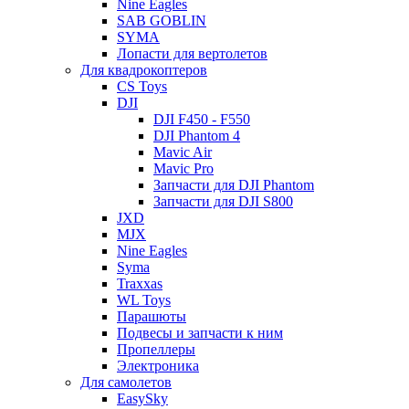
Nine Eagles
SAB GOBLIN
SYMA
Лопасти для вертолетов
Для квадрокоптеров
CS Toys
DJI
DJI F450 - F550
DJI Phantom 4
Mavic Air
Mavic Pro
Запчасти для DJI Phantom
Запчасти для DJI S800
JXD
MJX
Nine Eagles
Syma
Traxxas
WL Toys
Парашюты
Подвесы и запчасти к ним
Пропеллеры
Электроника
Для самолетов
EasySky