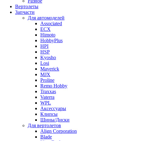
Разное
Вертолеты
Запчасти
Для автомоделей
Associated
ECX
Himoto
HobbyPlus
HPI
HSP
Kyosho
Losi
Maverick
MJX
Proline
Remo Hobby
Traxxas
Vaterra
WPL
Аксессуары
Клипсы
Шины/Диски
Для вертолетов
Align Corporation
Blade