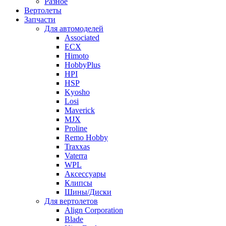
Разное
Вертолеты
Запчасти
Для автомоделей
Associated
ECX
Himoto
HobbyPlus
HPI
HSP
Kyosho
Losi
Maverick
MJX
Proline
Remo Hobby
Traxxas
Vaterra
WPL
Аксессуары
Клипсы
Шины/Диски
Для вертолетов
Align Corporation
Blade