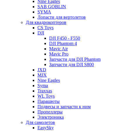
Nine Eagles
SAB GOBLIN
SYMA
Лопасти для вертолетов
Для квадрокоптеров
CS Toys
DJI
DJI F450 - F550
DJI Phantom 4
Mavic Air
Mavic Pro
Запчасти для DJI Phantom
Запчасти для DJI S800
JXD
MJX
Nine Eagles
Syma
Traxxas
WL Toys
Парашюты
Подвесы и запчасти к ним
Пропеллеры
Электроника
Для самолетов
EasySky