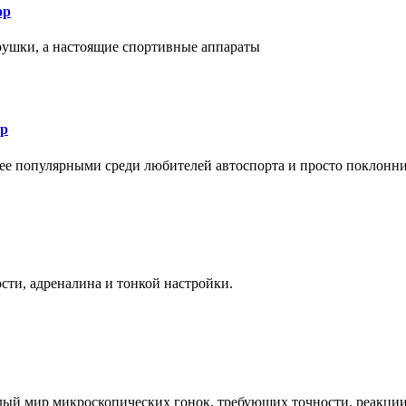
ор
рушки, а настоящие спортивные аппараты
ор
лее популярными среди любителей автоспорта и просто поклонн
ти, адреналина и тонкой настройки.
елый мир микроскопических гонок, требующих точности, реакци