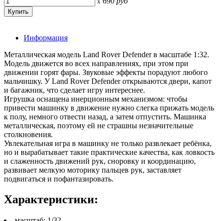
690
руб
x
Информация
Металлическая модель Land Rover Defender в масштабе 1:32.
Модель движется во всех направлениях, при этом при
движении горят фары. Звуковые эффекты порадуют любого
мальчишку. У Land Rover Defender открываются двери, капот
и багажник, что сделает игру интереснее.
Игрушка оснащена инерционным механизмом: чтобы
привести машинку в движение нужно слегка прижать модель
к полу, немного отвести назад, а затем отпустить. Машинка
металлическая, поэтому ей не страшны незначительные
столкновения.
Увлекательная игра в машинку не только развлекает ребёнка,
но и вырабатывает такие практические качества, как ловкость
и слаженность движений рук, сноровку и координацию,
развивает мелкую моторику пальцев рук, заставляет
подвигаться и пофантазировать.
Характеристики:
масштаб: 1/32