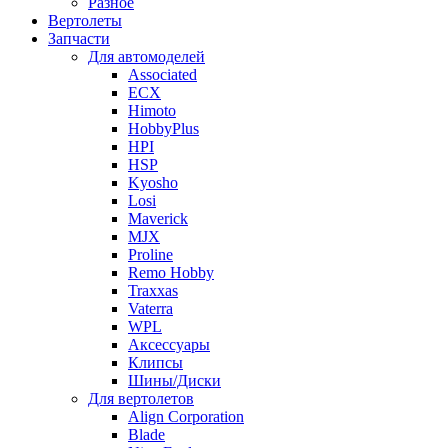
Разное
Вертолеты
Запчасти
Для автомоделей
Associated
ECX
Himoto
HobbyPlus
HPI
HSP
Kyosho
Losi
Maverick
MJX
Proline
Remo Hobby
Traxxas
Vaterra
WPL
Аксессуары
Клипсы
Шины/Диски
Для вертолетов
Align Corporation
Blade