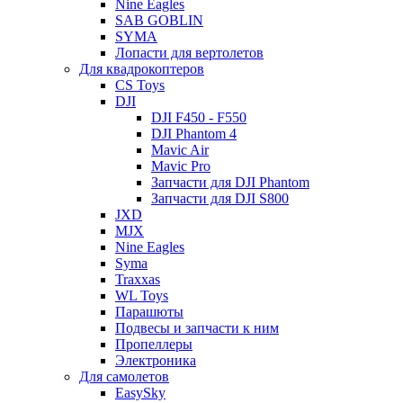
Nine Eagles
SAB GOBLIN
SYMA
Лопасти для вертолетов
Для квадрокоптеров
CS Toys
DJI
DJI F450 - F550
DJI Phantom 4
Mavic Air
Mavic Pro
Запчасти для DJI Phantom
Запчасти для DJI S800
JXD
MJX
Nine Eagles
Syma
Traxxas
WL Toys
Парашюты
Подвесы и запчасти к ним
Пропеллеры
Электроника
Для самолетов
EasySky