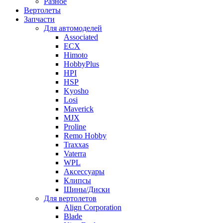
Разное
Вертолеты
Запчасти
Для автомоделей
Associated
ECX
Himoto
HobbyPlus
HPI
HSP
Kyosho
Losi
Maverick
MJX
Proline
Remo Hobby
Traxxas
Vaterra
WPL
Аксессуары
Клипсы
Шины/Диски
Для вертолетов
Align Corporation
Blade