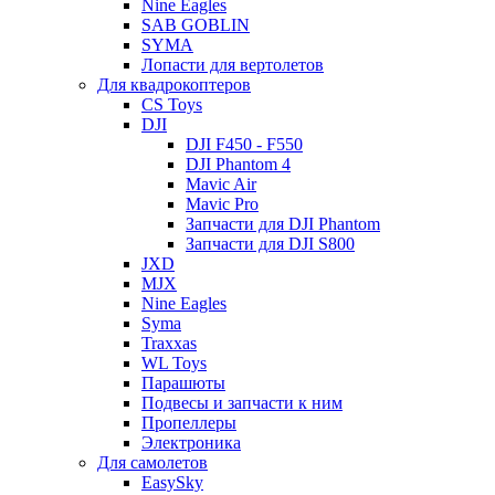
Nine Eagles
SAB GOBLIN
SYMA
Лопасти для вертолетов
Для квадрокоптеров
CS Toys
DJI
DJI F450 - F550
DJI Phantom 4
Mavic Air
Mavic Pro
Запчасти для DJI Phantom
Запчасти для DJI S800
JXD
MJX
Nine Eagles
Syma
Traxxas
WL Toys
Парашюты
Подвесы и запчасти к ним
Пропеллеры
Электроника
Для самолетов
EasySky