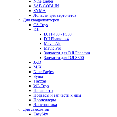
Nine Eagles
SAB GOBLIN
SYMA
Лопасти для вертолетов
Для квадрокоптеров
CS Toys
DJI
DJI F450 - F550
DJI Phantom 4
Mavic Air
Mavic Pro
Запчасти для DJI Phantom
Запчасти для DJI S800
JXD
MJX
Nine Eagles
Syma
Traxxas
WL Toys
Парашюты
Подвесы и запчасти к ним
Пропеллеры
Электроника
Для самолетов
EasySky