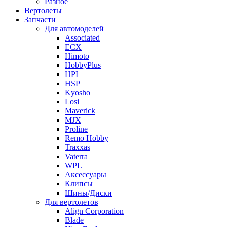
Разное
Вертолеты
Запчасти
Для автомоделей
Associated
ECX
Himoto
HobbyPlus
HPI
HSP
Kyosho
Losi
Maverick
MJX
Proline
Remo Hobby
Traxxas
Vaterra
WPL
Аксессуары
Клипсы
Шины/Диски
Для вертолетов
Align Corporation
Blade