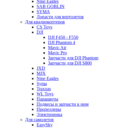
Nine Eagles
SAB GOBLIN
SYMA
Лопасти для вертолетов
Для квадрокоптеров
CS Toys
DJI
DJI F450 - F550
DJI Phantom 4
Mavic Air
Mavic Pro
Запчасти для DJI Phantom
Запчасти для DJI S800
JXD
MJX
Nine Eagles
Syma
Traxxas
WL Toys
Парашюты
Подвесы и запчасти к ним
Пропеллеры
Электроника
Для самолетов
EasySky