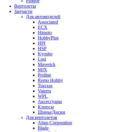
Разное
Вертолеты
Запчасти
Для автомоделей
Associated
ECX
Himoto
HobbyPlus
HPI
HSP
Kyosho
Losi
Maverick
MJX
Proline
Remo Hobby
Traxxas
Vaterra
WPL
Аксессуары
Клипсы
Шины/Диски
Для вертолетов
Align Corporation
Blade