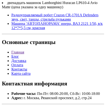
двенадцать машинок Lamborghini Huracan LP610-4 Avio
Matte (цена указана за одну машинку)
Радиоуправляемый робот Crazon CR-1701A Defenders
звук, свет, танцы, стрельба пульками
Машина 'АВТОПАНОРАМА' инерц. ВАЗ 2121 1/50, в/к
12*7*5,5 см, красная
Основные
страницы
Главная
Блог
Доставка
Оплата
Контакты
Карта сайта
Контактная
информация
Рабочие часы:
Пн-Пт: 08:00-20:00, Сб-Вс: 10:00-18:00
Адрес:
г. Москва, Рязанский проспект, д.2, стр.24