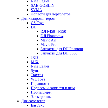
Nine Eagles
SAB GOBLIN
SYMA
Лопасти для вертолетов
Для квадрокоптеров
CS Toys
DJI
DJI F450 - F550
DJI Phantom 4
Mavic Air
Mavic Pro
Запчасти для DJI Phantom
Запчасти для DJI S800
JXD
MJX
Nine Eagles
Syma
Traxxas
WL Toys
Парашюты
Подвесы и запчасти к ним
Пропеллеры
Электроника
Для самолетов
EasySky