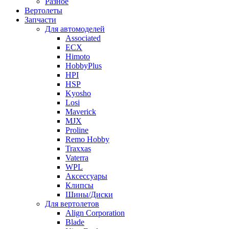
Разное
Вертолеты
Запчасти
Для автомоделей
Associated
ECX
Himoto
HobbyPlus
HPI
HSP
Kyosho
Losi
Maverick
MJX
Proline
Remo Hobby
Traxxas
Vaterra
WPL
Аксессуары
Клипсы
Шины/Диски
Для вертолетов
Align Corporation
Blade