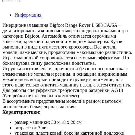
Информация
Инерционная машина Bigfoot Range Rover L 688-3A/6A –
детализированная копия настоящего внедорожника-монстра
категории Bigfoot. Автомобиль отличается огромными
колесами, крепкой подвеской и мощным бампером. Кузов
выполнен в виде пятиместного кроссовера. Все детали
модели, даже мелкие, проработаны максимально реалистично.
Игра с машинкой сопровождается световыми эффектами. По
бокам кузова снизу расположена подстветка.
Игрушка изготовлена из прочного и безопасного пластика с
элементами из металла и резины, и оснащена инерционным
механизмом, который приводит игрушку в движение, для
этого надо только откатить машинку назад, а затем отпустить.
Для работы спецэффектов требуются три батарейки AG13
(батарейки не включены в комплект).
В ассортименте представлены модели в разном цветовом
исполнении: белая, черная, желтая.
Характеристики:
размер машинки: 30 х 18 х 20 см
возраст: от 3 лет
упаковка: пластиковый бокс на картонной подложке