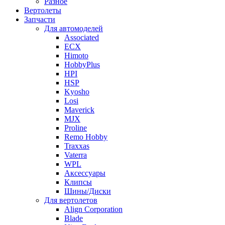
Разное
Вертолеты
Запчасти
Для автомоделей
Associated
ECX
Himoto
HobbyPlus
HPI
HSP
Kyosho
Losi
Maverick
MJX
Proline
Remo Hobby
Traxxas
Vaterra
WPL
Аксессуары
Клипсы
Шины/Диски
Для вертолетов
Align Corporation
Blade