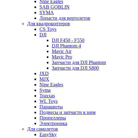
Nine Eagles
SAB GOBLIN
SYMA
Лопасти для вертолетов
Для квадрокоптеров
CS Toys
DJI
DJI F450 - F550
DJI Phantom 4
Mavic Air
Mavic Pro
Запчасти для DJI Phantom
Запчасти для DJI S800
JXD
MJX
Nine Eagles
Syma
Traxxas
WL Toys
Парашюты
Подвесы и запчасти к ним
Пропеллеры
Электроника
Для самолетов
EasySky