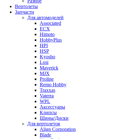
Разное
Вертолеты
Запчасти
Для автомоделей
Associated
ECX
Himoto
HobbyPlus
HPI
HSP
Kyosho
Losi
Maverick
MJX
Proline
Remo Hobby
Traxxas
Vaterra
WPL
Аксессуары
Клипсы
Шины/Диски
Для вертолетов
Align Corporation
Blade