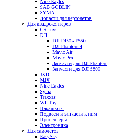
Nine Eagles
SAB GOBLIN
SYMA
Лопасти для вертолетов
Для квадрокоптеров
CS Toys
DJI
DJI F450 - F550
DJI Phantom 4
Mavic Air
Mavic Pro
Запчасти для DJI Phantom
Запчасти для DJI S800
JXD
MJX
Nine Eagles
Syma
Traxxas
WL Toys
Парашюты
Подвесы и запчасти к ним
Пропеллеры
Электроника
Для самолетов
EasySky