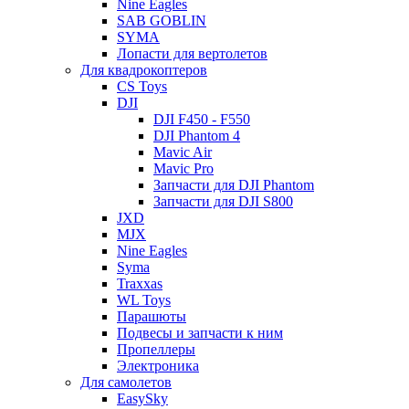
Nine Eagles
SAB GOBLIN
SYMA
Лопасти для вертолетов
Для квадрокоптеров
CS Toys
DJI
DJI F450 - F550
DJI Phantom 4
Mavic Air
Mavic Pro
Запчасти для DJI Phantom
Запчасти для DJI S800
JXD
MJX
Nine Eagles
Syma
Traxxas
WL Toys
Парашюты
Подвесы и запчасти к ним
Пропеллеры
Электроника
Для самолетов
EasySky