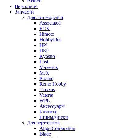
Разное
Вертолеты
Запчасти
Для автомоделей
Associated
ECX
Himoto
HobbyPlus
HPI
HSP
Kyosho
Losi
Maverick
MJX
Proline
Remo Hobby
Traxxas
Vaterra
WPL
Аксессуары
Клипсы
Шины/Диски
Для вертолетов
Align Corporation
Blade