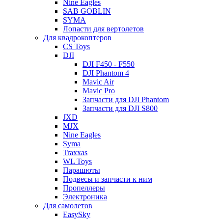
Nine Eagles
SAB GOBLIN
SYMA
Лопасти для вертолетов
Для квадрокоптеров
CS Toys
DJI
DJI F450 - F550
DJI Phantom 4
Mavic Air
Mavic Pro
Запчасти для DJI Phantom
Запчасти для DJI S800
JXD
MJX
Nine Eagles
Syma
Traxxas
WL Toys
Парашюты
Подвесы и запчасти к ним
Пропеллеры
Электроника
Для самолетов
EasySky