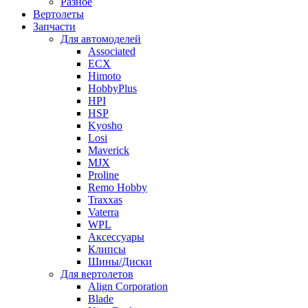
Разное
Вертолеты
Запчасти
Для автомоделей
Associated
ECX
Himoto
HobbyPlus
HPI
HSP
Kyosho
Losi
Maverick
MJX
Proline
Remo Hobby
Traxxas
Vaterra
WPL
Аксессуары
Клипсы
Шины/Диски
Для вертолетов
Align Corporation
Blade