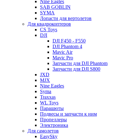
Nine Eagles
SAB GOBLIN
SYMA
Лопасти для вертолетов
Для квадрокоптеров
CS Toys
DJI
DJI F450 - F550
DJI Phantom 4
Mavic Air
Mavic Pro
Запчасти для DJI Phantom
Запчасти для DJI S800
JXD
MJX
Nine Eagles
Syma
Traxxas
WL Toys
Парашюты
Подвесы и запчасти к ним
Пропеллеры
Электроника
Для самолетов
EasySky