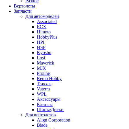
Разное
Вертолеты
Запчасти
Для автомоделей
Associated
ECX
Himoto
HobbyPlus
HPI
HSP
Kyosho
Losi
Maverick
MJX
Proline
Remo Hobby
Traxxas
Vaterra
WPL
Аксессуары
Клипсы
Шины/Диски
Для вертолетов
Align Corporation
Blade