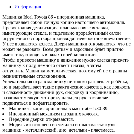
Информация
Машинка Ideal Toyota 86 - инерционная машинка,
представляет собой точную копию настоящего автомобиля.
Превосходная детализация, пластмассовые вставки,
имитирующие стекла, и тщательно проработанный салон
игрушечного спорткара производят невероятное впечатление.
У нее вращаются колеса. Двери машинки открываются, что не
может не радовать. Всем деткам и взрослым будет приятно
иметь такую модель в рядах своей коллекции.
Чтобы привести машинку в движение нужно слегка прижать
машинку к полу, немного отвести назад, а затем
отпустить. Машинка металлическая, поэтому ей не страшны
незначительные столкновения.
Увлекательная игра в машинку не только развлекает ребёнка,
но и вырабатывает такие практические качества, как ловкость
и слаженность движений рук, сноровку и координацию,
развивает мелкую моторику пальцев рук, заставляет
подвигаться и пофантазировать.
Машинка - копия оригинала в масштабе 1/30-39.
Инерционный механизм на задних колесах.
Передние дверки открываются.
Модель изготовлена из металла и пластмассы: кузов
машинки - металлический, дно, детальки - пластмасса.