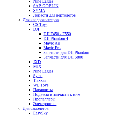
Nine Eagles
SAB GOBLIN
SYMA
Лопасти для вертолетов
Для квадрокоптеров
CS Toys
DJI
DJI F450 - F550
DJI Phantom 4
Mavic Air
Mavic Pro
Запчасти для DJI Phantom
Запчасти для DJI S800
JXD
MJX
Nine Eagles
Syma
Traxxas
WL Toys
Парашюты
Подвесы и запчасти к ним
Пропеллеры
Электроника
Для самолетов
EasySky