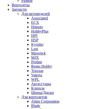
Разное
Вертолеты
Запчасти
Для автомоделей
Associated
ECX
Himoto
HobbyPlus
HPI
HSP
Kyosho
Losi
Maverick
MJX
Proline
Remo Hobby
Traxxas
Vaterra
WPL
Аксессуары
Клипсы
Шины/Диски
Для вертолетов
Align Corporation
Blade