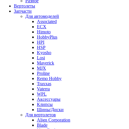
Разное
Вертолеты
Запчасти
Для автомоделей
Associated
ECX
Himoto
HobbyPlus
HPI
HSP
Kyosho
Losi
Maverick
MJX
Proline
Remo Hobby
Traxxas
Vaterra
WPL
Аксессуары
Клипсы
Шины/Диски
Для вертолетов
Align Corporation
Blade