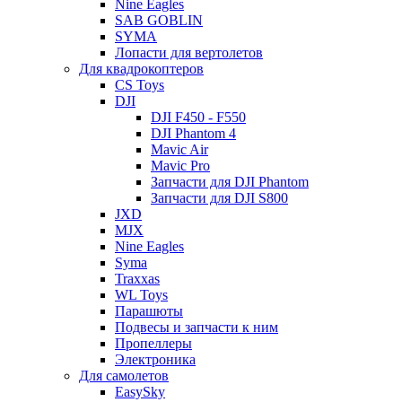
Nine Eagles
SAB GOBLIN
SYMA
Лопасти для вертолетов
Для квадрокоптеров
CS Toys
DJI
DJI F450 - F550
DJI Phantom 4
Mavic Air
Mavic Pro
Запчасти для DJI Phantom
Запчасти для DJI S800
JXD
MJX
Nine Eagles
Syma
Traxxas
WL Toys
Парашюты
Подвесы и запчасти к ним
Пропеллеры
Электроника
Для самолетов
EasySky