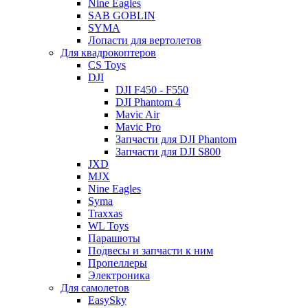
Nine Eagles
SAB GOBLIN
SYMA
Лопасти для вертолетов
Для квадрокоптеров
CS Toys
DJI
DJI F450 - F550
DJI Phantom 4
Mavic Air
Mavic Pro
Запчасти для DJI Phantom
Запчасти для DJI S800
JXD
MJX
Nine Eagles
Syma
Traxxas
WL Toys
Парашюты
Подвесы и запчасти к ним
Пропеллеры
Электроника
Для самолетов
EasySky