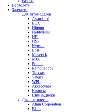
Разное
Вертолеты
Запчасти
Для автомоделей
Associated
ECX
Himoto
HobbyPlus
HPI
HSP
Kyosho
Losi
Maverick
MJX
Proline
Remo Hobby
Traxxas
Vaterra
WPL
Аксессуары
Клипсы
Шины/Диски
Для вертолетов
Align Corporation
Blade