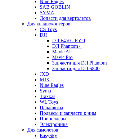
Nine Eagles
SAB GOBLIN
SYMA
Лопасти для вертолетов
Для квадрокоптеров
CS Toys
DJI
DJI F450 - F550
DJI Phantom 4
Mavic Air
Mavic Pro
Запчасти для DJI Phantom
Запчасти для DJI S800
JXD
MJX
Nine Eagles
Syma
Traxxas
WL Toys
Парашюты
Подвесы и запчасти к ним
Пропеллеры
Электроника
Для самолетов
EasySky