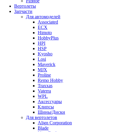
Разное
Вертолеты
Запчасти
Для автомоделей
Associated
ECX
Himoto
HobbyPlus
HPI
HSP
Kyosho
Losi
Maverick
MJX
Proline
Remo Hobby
Traxxas
Vaterra
WPL
Аксессуары
Клипсы
Шины/Диски
Для вертолетов
Align Corporation
Blade