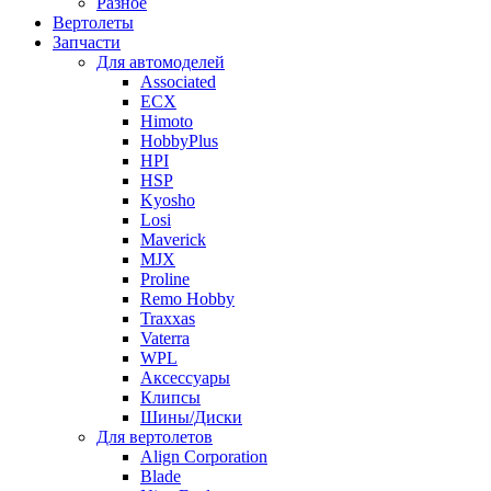
Разное
Вертолеты
Запчасти
Для автомоделей
Associated
ECX
Himoto
HobbyPlus
HPI
HSP
Kyosho
Losi
Maverick
MJX
Proline
Remo Hobby
Traxxas
Vaterra
WPL
Аксессуары
Клипсы
Шины/Диски
Для вертолетов
Align Corporation
Blade