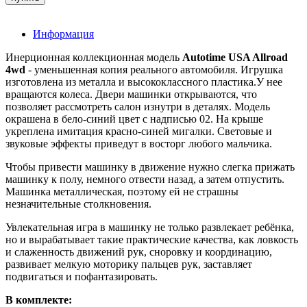
Информация
Инерционная коллекционная модель
Autotime USA Allroad
4wd
- уменьшенная копия реального автомобиля. Игрушка
изготовлена из металла и высококлассного пластика.У нее
вращаются колеса. Двери машинки открываются, что
позволяет рассмотреть салон изнутри в деталях. Модель
окрашена в бело-синий цвет с надписью 02. На крыше
укреплена имитация красно-синей мигалки. Световые и
звуковые эффекты приведут в восторг любого мальчика.
Чтобы привести машинку в движение нужно слегка прижать
машинку к полу, немного отвести назад, а затем отпустить.
Машинка металлическая, поэтому ей не страшны
незначительные столкновения.
Увлекательная игра в машинку не только развлекает ребёнка,
но и вырабатывает такие практические качества, как ловкость
и слаженность движений рук, сноровку и координацию,
развивает мелкую моторику пальцев рук, заставляет
подвигаться и пофантазировать.
В комплекте: