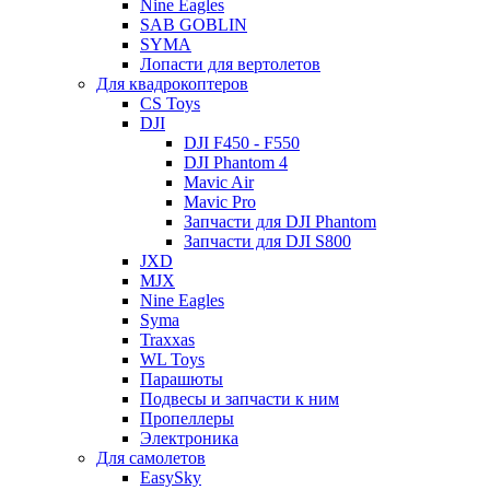
Nine Eagles
SAB GOBLIN
SYMA
Лопасти для вертолетов
Для квадрокоптеров
CS Toys
DJI
DJI F450 - F550
DJI Phantom 4
Mavic Air
Mavic Pro
Запчасти для DJI Phantom
Запчасти для DJI S800
JXD
MJX
Nine Eagles
Syma
Traxxas
WL Toys
Парашюты
Подвесы и запчасти к ним
Пропеллеры
Электроника
Для самолетов
EasySky