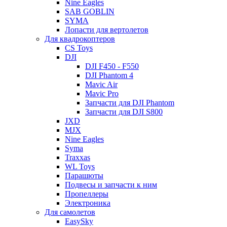
Nine Eagles
SAB GOBLIN
SYMA
Лопасти для вертолетов
Для квадрокоптеров
CS Toys
DJI
DJI F450 - F550
DJI Phantom 4
Mavic Air
Mavic Pro
Запчасти для DJI Phantom
Запчасти для DJI S800
JXD
MJX
Nine Eagles
Syma
Traxxas
WL Toys
Парашюты
Подвесы и запчасти к ним
Пропеллеры
Электроника
Для самолетов
EasySky