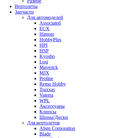
Разное
Вертолеты
Запчасти
Для автомоделей
Associated
ECX
Himoto
HobbyPlus
HPI
HSP
Kyosho
Losi
Maverick
MJX
Proline
Remo Hobby
Traxxas
Vaterra
WPL
Аксессуары
Клипсы
Шины/Диски
Для вертолетов
Align Corporation
Blade