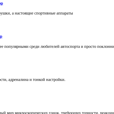
ор
рушки, а настоящие спортивные аппараты
ор
лее популярными среди любителей автоспорта и просто поклонн
ти, адреналина и тонкой настройки.
елый мир микроскопических гонок, требующих точности, реакци