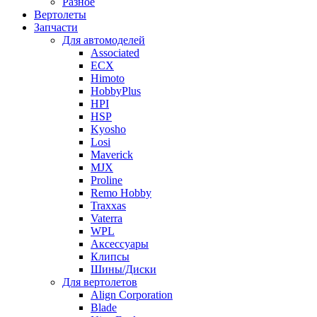
Разное
Вертолеты
Запчасти
Для автомоделей
Associated
ECX
Himoto
HobbyPlus
HPI
HSP
Kyosho
Losi
Maverick
MJX
Proline
Remo Hobby
Traxxas
Vaterra
WPL
Аксессуары
Клипсы
Шины/Диски
Для вертолетов
Align Corporation
Blade