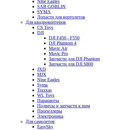
Nine Eagles
SAB GOBLIN
SYMA
Лопасти для вертолетов
Для квадрокоптеров
CS Toys
DJI
DJI F450 - F550
DJI Phantom 4
Mavic Air
Mavic Pro
Запчасти для DJI Phantom
Запчасти для DJI S800
JXD
MJX
Nine Eagles
Syma
Traxxas
WL Toys
Парашюты
Подвесы и запчасти к ним
Пропеллеры
Электроника
Для самолетов
EasySky