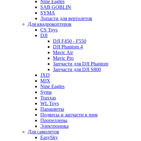
Nine Eagles
SAB GOBLIN
SYMA
Лопасти для вертолетов
Для квадрокоптеров
CS Toys
DJI
DJI F450 - F550
DJI Phantom 4
Mavic Air
Mavic Pro
Запчасти для DJI Phantom
Запчасти для DJI S800
JXD
MJX
Nine Eagles
Syma
Traxxas
WL Toys
Парашюты
Подвесы и запчасти к ним
Пропеллеры
Электроника
Для самолетов
EasySky