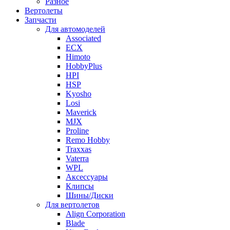
Разное
Вертолеты
Запчасти
Для автомоделей
Associated
ECX
Himoto
HobbyPlus
HPI
HSP
Kyosho
Losi
Maverick
MJX
Proline
Remo Hobby
Traxxas
Vaterra
WPL
Аксессуары
Клипсы
Шины/Диски
Для вертолетов
Align Corporation
Blade