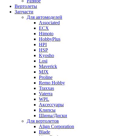
Разное
Вертолеты
Запчасти
Для автомоделей
Associated
ECX
Himoto
HobbyPlus
HPI
HSP
Kyosho
Losi
Maverick
MJX
Proline
Remo Hobby
Traxxas
Vaterra
WPL
Аксессуары
Клипсы
Шины/Диски
Для вертолетов
Align Corporation
Blade