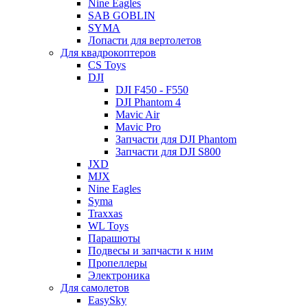
Nine Eagles
SAB GOBLIN
SYMA
Лопасти для вертолетов
Для квадрокоптеров
CS Toys
DJI
DJI F450 - F550
DJI Phantom 4
Mavic Air
Mavic Pro
Запчасти для DJI Phantom
Запчасти для DJI S800
JXD
MJX
Nine Eagles
Syma
Traxxas
WL Toys
Парашюты
Подвесы и запчасти к ним
Пропеллеры
Электроника
Для самолетов
EasySky