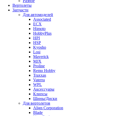
Разное
Вертолеты
Запчасти
Для автомоделей
Associated
ECX
Himoto
HobbyPlus
HPI
HSP
Kyosho
Losi
Maverick
MJX
Proline
Remo Hobby
Traxxas
Vaterra
WPL
Аксессуары
Клипсы
Шины/Диски
Для вертолетов
Align Corporation
Blade