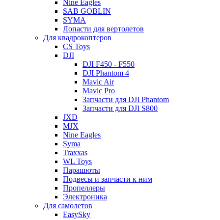
Nine Eagles
SAB GOBLIN
SYMA
Лопасти для вертолетов
Для квадрокоптеров
CS Toys
DJI
DJI F450 - F550
DJI Phantom 4
Mavic Air
Mavic Pro
Запчасти для DJI Phantom
Запчасти для DJI S800
JXD
MJX
Nine Eagles
Syma
Traxxas
WL Toys
Парашюты
Подвесы и запчасти к ним
Пропеллеры
Электроника
Для самолетов
EasySky