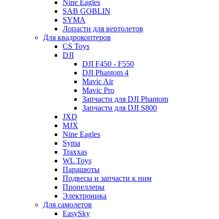
Nine Eagles
SAB GOBLIN
SYMA
Лопасти для вертолетов
Для квадрокоптеров
CS Toys
DJI
DJI F450 - F550
DJI Phantom 4
Mavic Air
Mavic Pro
Запчасти для DJI Phantom
Запчасти для DJI S800
JXD
MJX
Nine Eagles
Syma
Traxxas
WL Toys
Парашюты
Подвесы и запчасти к ним
Пропеллеры
Электроника
Для самолетов
EasySky