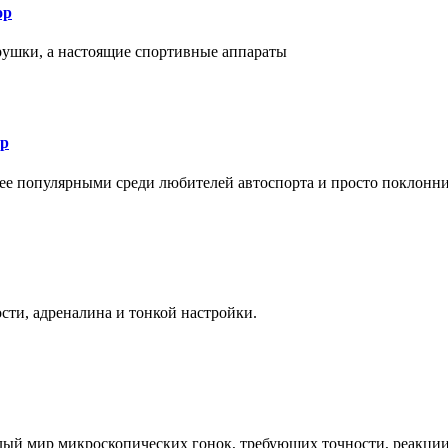
ор
рушки, а настоящие спортивные аппараты
ор
лее популярными среди любителей автоспорта и просто поклонн
ти, адреналина и тонкой настройки.
елый мир микроскопических гонок, требующих точности, реакци