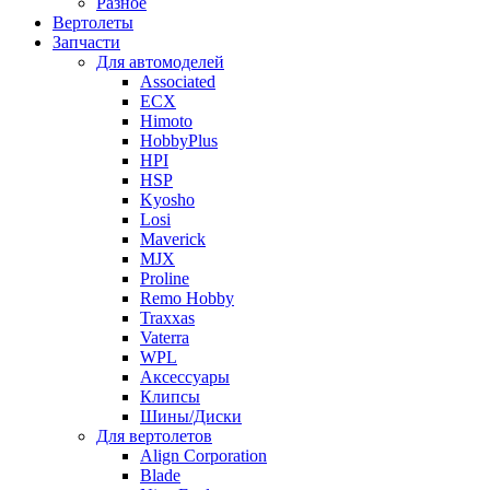
Разное
Вертолеты
Запчасти
Для автомоделей
Associated
ECX
Himoto
HobbyPlus
HPI
HSP
Kyosho
Losi
Maverick
MJX
Proline
Remo Hobby
Traxxas
Vaterra
WPL
Аксессуары
Клипсы
Шины/Диски
Для вертолетов
Align Corporation
Blade