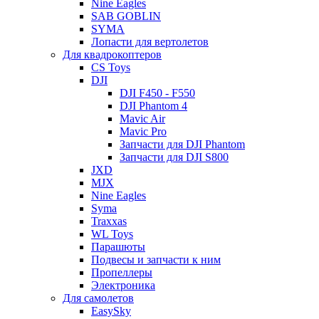
Nine Eagles
SAB GOBLIN
SYMA
Лопасти для вертолетов
Для квадрокоптеров
CS Toys
DJI
DJI F450 - F550
DJI Phantom 4
Mavic Air
Mavic Pro
Запчасти для DJI Phantom
Запчасти для DJI S800
JXD
MJX
Nine Eagles
Syma
Traxxas
WL Toys
Парашюты
Подвесы и запчасти к ним
Пропеллеры
Электроника
Для самолетов
EasySky