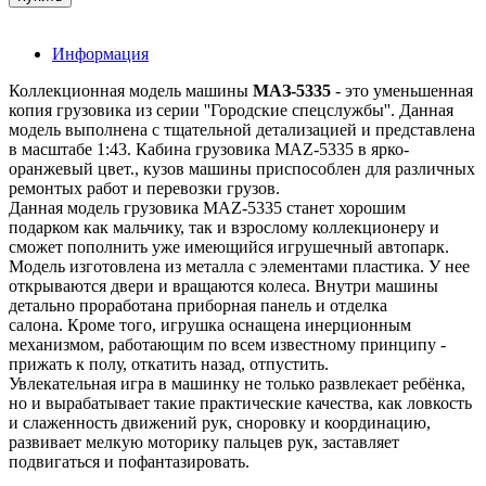
Информация
Коллекционная модель машины
МАЗ-5335
- это уменьшенная
копия грузовика из серии ''Городские спецслужбы''. Данная
модель выполнена с тщательной детализацией и представлена
в масштабе 1:43. Кабина грузовика MAZ-5335 в ярко-
оранжевый цвет., кузов машины приспособлен для различных
ремонтых работ и перевозки грузов.
Данная модель грузовика MAZ-5335 станет хорошим
подарком как мальчику, так и взрослому коллекционеру и
сможет пополнить уже имеющийся игрушечный автопарк.
Модель изготовлена из металла с элементами пластика. У нее
открываются двери и вращаются колеса. Внутри машины
детально проработана приборная панель и отделка
салона. Кроме того, игрушка оснащена инерционным
механизмом, работающим по всем известному принципу -
прижать к полу, откатить назад, отпустить.
Увлекательная игра в машинку не только развлекает ребёнка,
но и вырабатывает такие практические качества, как ловкость
и слаженность движений рук, сноровку и координацию,
развивает мелкую моторику пальцев рук, заставляет
подвигаться и пофантазировать.