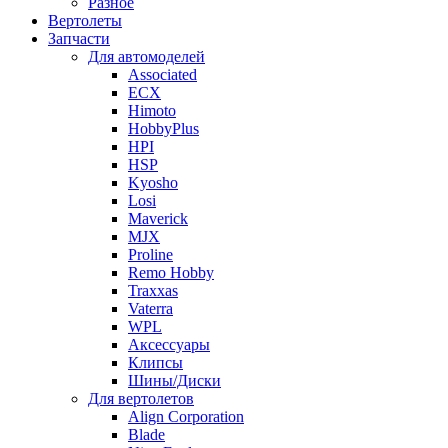
Разное
Вертолеты
Запчасти
Для автомоделей
Associated
ECX
Himoto
HobbyPlus
HPI
HSP
Kyosho
Losi
Maverick
MJX
Proline
Remo Hobby
Traxxas
Vaterra
WPL
Аксессуары
Клипсы
Шины/Диски
Для вертолетов
Align Corporation
Blade