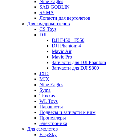
Nine Eagles
SAB GOBLIN
SYMA
Лопасти для вертолетов
Для квадрокоптеров
CS Toys
DJI
DJI F450 - F550
DJI Phantom 4
Mavic Air
Mavic Pro
Запчасти для DJI Phantom
Запчасти для DJI S800
JXD
MJX
Nine Eagles
Syma
Traxxas
WL Toys
Парашюты
Подвесы и запчасти к ним
Пропеллеры
Электроника
Для самолетов
EasySky