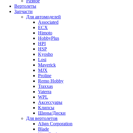
Разное
Вертолеты
Запчасти
Для автомоделей
Associated
ECX
Himoto
HobbyPlus
HPI
HSP
Kyosho
Losi
Maverick
MJX
Proline
Remo Hobby
Traxxas
Vaterra
WPL
Аксессуары
Клипсы
Шины/Диски
Для вертолетов
Align Corporation
Blade