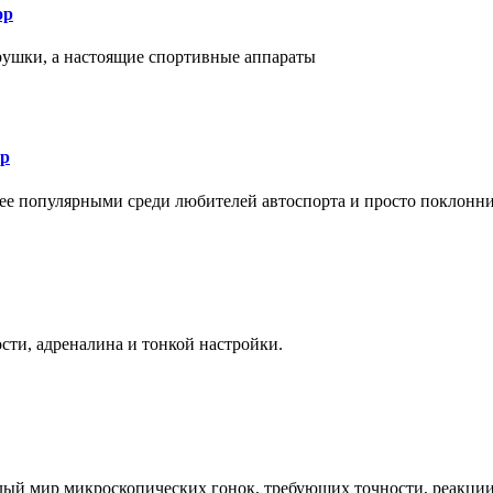
ор
рушки, а настоящие спортивные аппараты
ор
лее популярными среди любителей автоспорта и просто поклонн
ти, адреналина и тонкой настройки.
елый мир микроскопических гонок, требующих точности, реакци