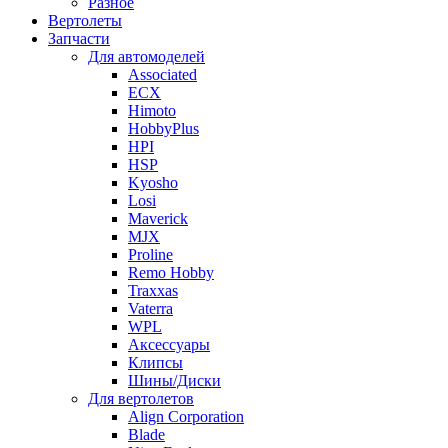
Разное
Вертолеты
Запчасти
Для автомоделей
Associated
ECX
Himoto
HobbyPlus
HPI
HSP
Kyosho
Losi
Maverick
MJX
Proline
Remo Hobby
Traxxas
Vaterra
WPL
Аксессуары
Клипсы
Шины/Диски
Для вертолетов
Align Corporation
Blade