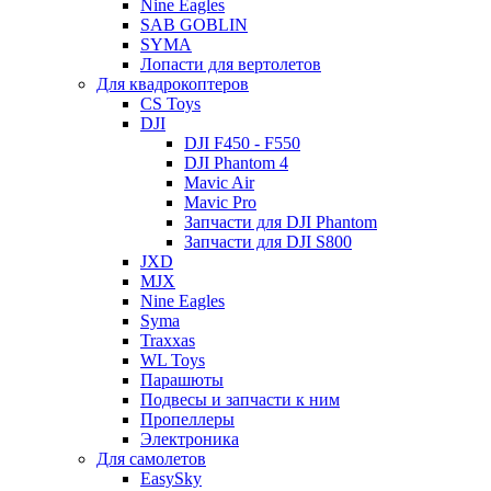
Nine Eagles
SAB GOBLIN
SYMA
Лопасти для вертолетов
Для квадрокоптеров
CS Toys
DJI
DJI F450 - F550
DJI Phantom 4
Mavic Air
Mavic Pro
Запчасти для DJI Phantom
Запчасти для DJI S800
JXD
MJX
Nine Eagles
Syma
Traxxas
WL Toys
Парашюты
Подвесы и запчасти к ним
Пропеллеры
Электроника
Для самолетов
EasySky