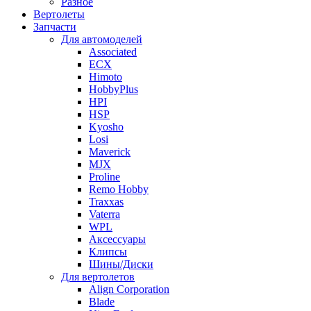
Разное
Вертолеты
Запчасти
Для автомоделей
Associated
ECX
Himoto
HobbyPlus
HPI
HSP
Kyosho
Losi
Maverick
MJX
Proline
Remo Hobby
Traxxas
Vaterra
WPL
Аксессуары
Клипсы
Шины/Диски
Для вертолетов
Align Corporation
Blade