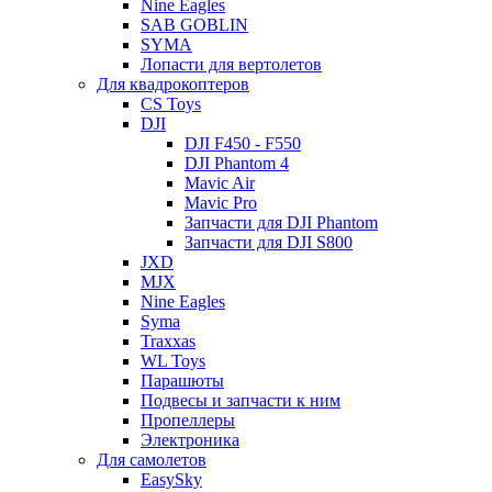
Nine Eagles
SAB GOBLIN
SYMA
Лопасти для вертолетов
Для квадрокоптеров
CS Toys
DJI
DJI F450 - F550
DJI Phantom 4
Mavic Air
Mavic Pro
Запчасти для DJI Phantom
Запчасти для DJI S800
JXD
MJX
Nine Eagles
Syma
Traxxas
WL Toys
Парашюты
Подвесы и запчасти к ним
Пропеллеры
Электроника
Для самолетов
EasySky