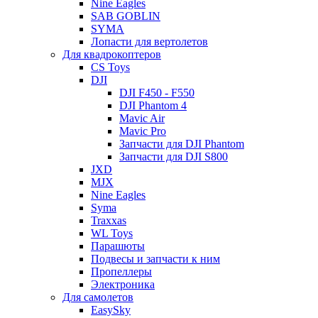
Nine Eagles
SAB GOBLIN
SYMA
Лопасти для вертолетов
Для квадрокоптеров
CS Toys
DJI
DJI F450 - F550
DJI Phantom 4
Mavic Air
Mavic Pro
Запчасти для DJI Phantom
Запчасти для DJI S800
JXD
MJX
Nine Eagles
Syma
Traxxas
WL Toys
Парашюты
Подвесы и запчасти к ним
Пропеллеры
Электроника
Для самолетов
EasySky