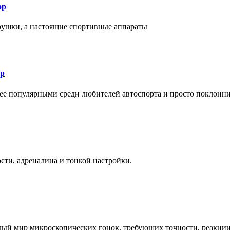
ор
рушки, а настоящие спортивные аппараты
ор
лее популярными среди любителей автоспорта и просто поклонн
ти, адреналина и тонкой настройки.
елый мир микроскопических гонок, требующих точности, реакци