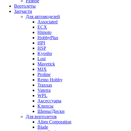
Разное
Вертолеты
Запчасти
Для автомоделей
Associated
ECX
Himoto
HobbyPlus
HPI
HSP
Kyosho
Losi
Maverick
MJX
Proline
Remo Hobby
Traxxas
Vaterra
WPL
Аксессуары
Клипсы
Шины/Диски
Для вертолетов
Align Corporation
Blade